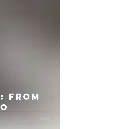
: from
to