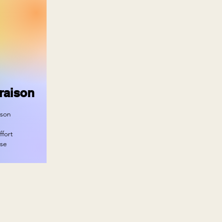
vraison
ison
ffort
ise