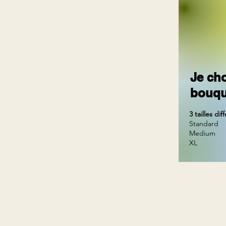
Je cho
bouqu
3 tailles dif
Standard
Medium
XL