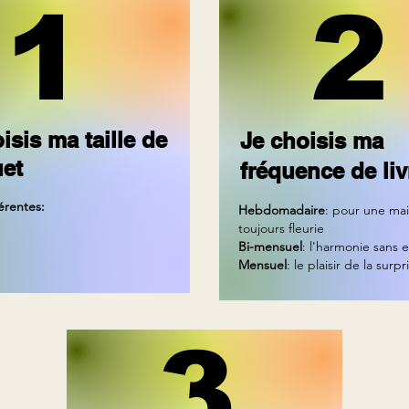
1
2
isis ma taille de
Je choisis ma
et
fréquence de li
férentes:
Hebdomadaire
: pour une ma
toujours fleurie
Bi-mensuel
: l'harmonie sans e
Mensuel
: le plaisir de la surpr
3