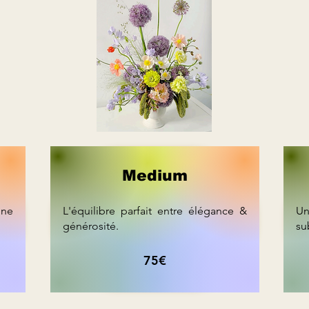
Medium
une
L'équilibre parfait entre élégance &
Un
générosité.
su
75€