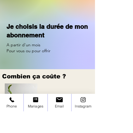
Je choisis la durée de mon
abonnement
A partir d'un mois
Pour vous ou pour offrir
Combien ça coûte ?
Standard
Phone
Mariages
Email
Instagram
Un petit bouquet délicat
pour une touche subtile.
45€